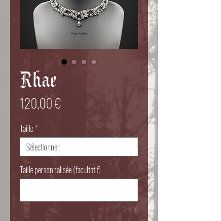
Rhae
Prix
120,00 €
Taille
*
Taille personnalisée (facultatif)
0/100